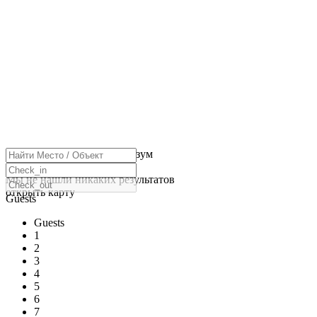
нажмите, чтобы включить зум
Загрузка карт
Мы не нашли никаких результатов
открыть карту
Guests
Guests
1
2
3
4
5
6
7