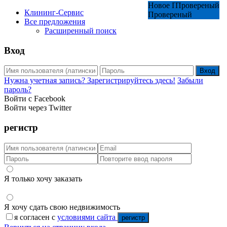
Новое Предложение
Новое Предложение
Провереный
Провереный
Клининг-Сервис
Провереный
Все предложения
Расширенный поиск
Вход
Вход
Нужна учетная запись? Зарегистрируйтесь здесь!
Забыли
пароль?
Войти с Facebook
Войти через Twitter
регистр
Я только хочу заказать
Я хочу сдать свою недвижимость
я согласен с
условиями сайта
регистр