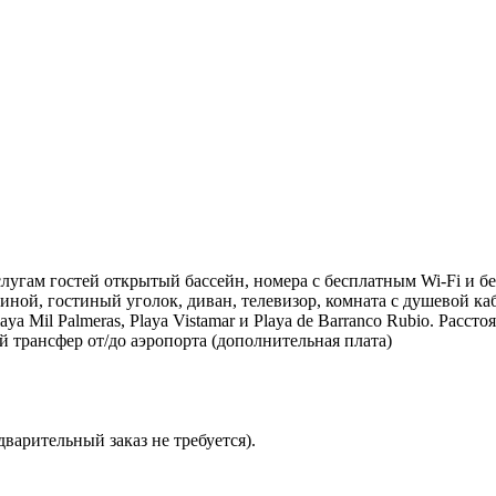
лугам гостей открытый бассейн, номера с бесплатным Wi-Fi и бес
ной, гостиный уголок, диван, телевизор, комната с душевой ка
a Mil Palmeras, Playa Vistamar и Playa de Barranco Rubio. Расс
ый трансфер от/до аэропорта (дополнительная плата)
дварительный заказ не требуется).