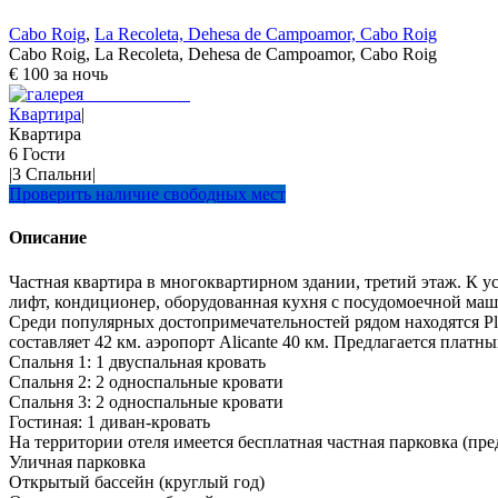
Cabo Roig
,
La Recoleta, Dehesa de Campoamor, Cabo Roig
Cabo Roig, La Recoleta, Dehesa de Campoamor, Cabo Roig
€ 100 за ночь
Квартира
|
Квартира
6 Гости
|
3 Спальни
|
Проверить наличие свободных мест
Описание
Частная квартира в многоквартирном здании, третий этаж. К ус
лифт, кондиционер, оборудованная кухня с посудомоечной маши
Среди популярных достопримечательностей рядом находятся Play
составляет 42 км. аэропорт Alicante 40 км. Предлагается платн
Спальня 1: 1 двуспальная кровать
Спальня 2: 2 односпальные кровати
Спальня 3: 2 односпальные кровати
Гостиная: 1 диван-кровать
На территории отеля имеется бесплатная частная парковка (пре
Уличная парковка
Открытый бассейн (круглый год)