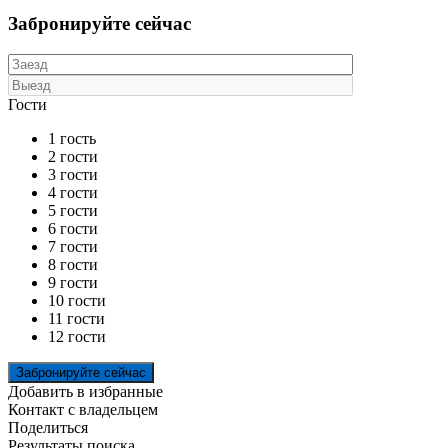
Забронируйте сейчас
Гости
1 гость
2 гости
3 гости
4 гости
5 гости
6 гости
7 гости
8 гости
9 гости
10 гости
11 гости
12 гости
Добавить в избранные
Контакт с владельцем
Поделиться
Результаты поиска