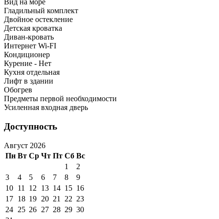
Вид на море
Гладильный комплект
Двойное остекление
Детская кроватка
Диван-кровать
Интернет Wi-FI
Кондиционер
Курение - Нет
Кухня отдельная
Лифт в здании
Обогрев
Предметы первой необходимости
Усиленная входная дверь
Доступность
Август 2026
Пн
Вт
Ср
Чт
Пт
Сб
Вс
1
2
3
4
5
6
7
8
9
10
11
12
13
14
15
16
17
18
19
20
21
22
23
24
25
26
27
28
29
30