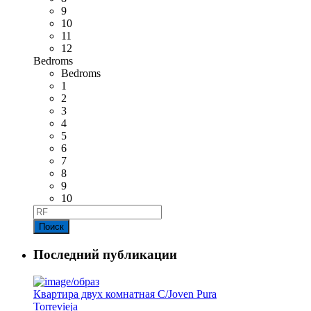
9
10
11
12
Bedroms
Bedroms
1
2
3
4
5
6
7
8
9
10
Поиск
Последний публикации
Квартира двух комнатная C/Joven Pura
Torrevieja