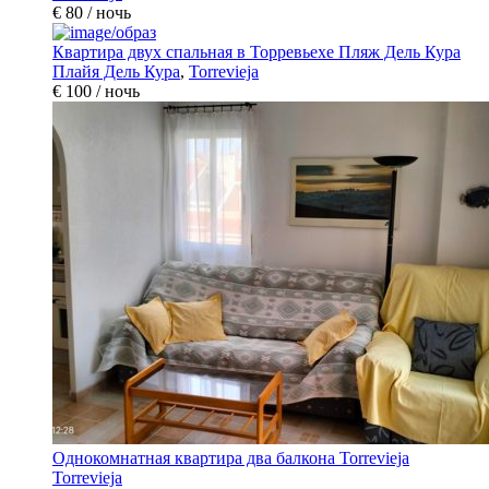
€ 80
/ ночь
Квартира двух спальная в Торревьехе Пляж Дель Кура
Плайя Дель Кура
,
Torrevieja
€ 100
/ ночь
Однокомнатная квартира два балкона Torrevieja
Torrevieja