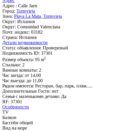
Адрес
Адрес :
Calle Jaen
Город:
Torrevieja
Зона:
Playa La Mata, Torrevieja
Округ:
Испания
Округ:
Comunidad Valenciana
Почт. индекс:
03182
Страна:
Испания
Детали недвижимости
Статус объявления:
Провереный
Недвижимость ID:
37301
2
Размер объекта:
95 м
Спальни:
2
Ванные комнаты:
2
Час заезда:
от 14,00
Час выезда:
до 11,00
Рядом имеются:
Ресторан, бар, парк, пляж.....
Дополнительные Гости:
нет
Семья с маленькими детьми:
Да
RF:
37301
Особенности
TV
Балкон
Бассейн общий
Вид на море