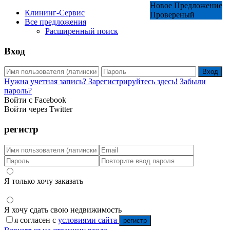
Новое Предложение
Новое Предложение
Клининг-Сервис
Провереный
Все предложения
Расширенный поиск
Вход
Вход
Нужна учетная запись? Зарегистрируйтесь здесь!
Забыли
пароль?
Войти с Facebook
Войти через Twitter
регистр
Я только хочу заказать
Я хочу сдать свою недвижимость
я согласен с
условиями сайта
регистр