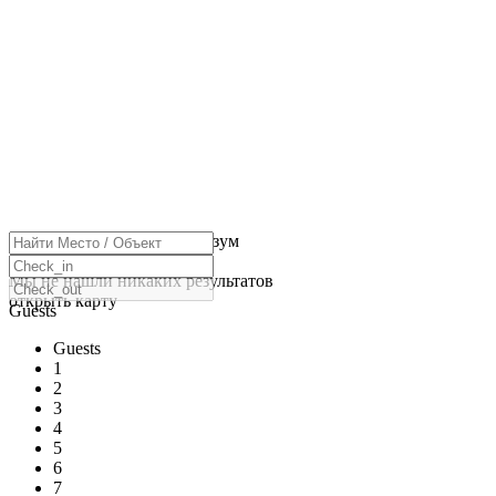
нажмите, чтобы включить зум
Загрузка карт
Мы не нашли никаких результатов
открыть карту
Guests
Guests
1
2
3
4
5
6
7