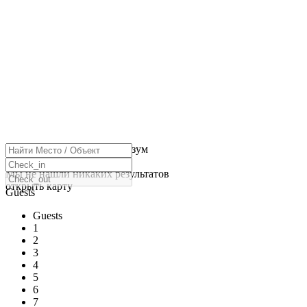
нажмите, чтобы включить зум
Загрузка карт
Мы не нашли никаких результатов
открыть карту
Guests
Guests
1
2
3
4
5
6
7