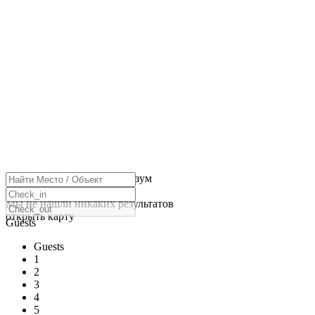
нажмите, чтобы включить зум
Загрузка карт
Мы не нашли никаких результатов
открыть карту
Guests
Guests
1
2
3
4
5