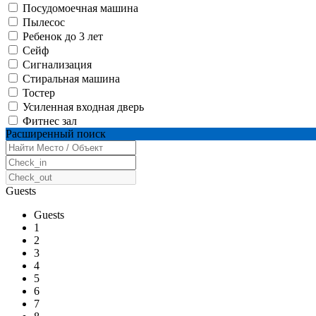
Посудомоечная машина
Пылесос
Ребенок до 3 лет
Сейф
Сигнализация
Стиральная машина
Тостер
Усиленная входная дверь
Фитнес зал
Расширенный поиск
Guests
Guests
1
2
3
4
5
6
7