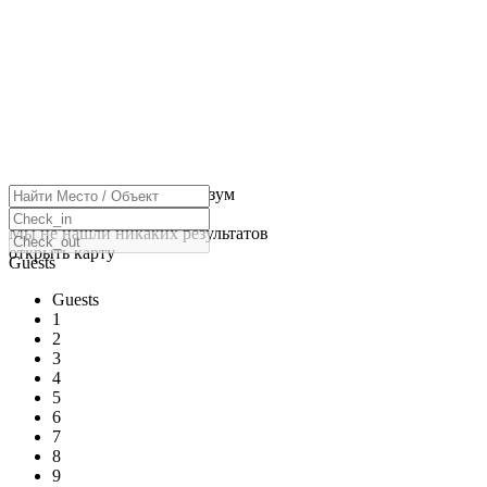
нажмите, чтобы включить зум
Загрузка карт
Мы не нашли никаких результатов
открыть карту
Guests
Guests
1
2
3
4
5
6
7
8
9