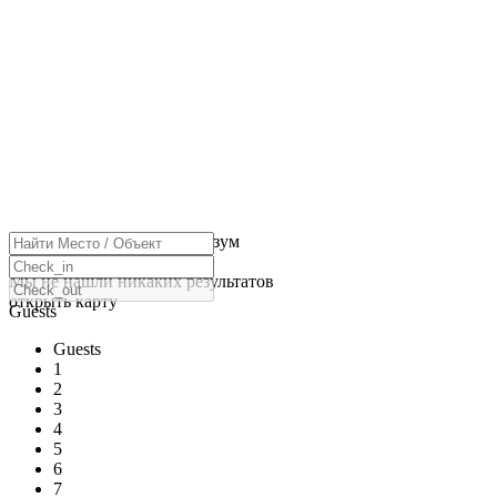
нажмите, чтобы включить зум
Загрузка карт
Мы не нашли никаких результатов
открыть карту
Guests
Guests
1
2
3
4
5
6
7