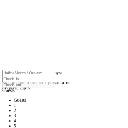
нажмите, чтобы включить зум
Загрузка карт
Мы не нашли никаких результатов
открыть карту
Guests
Guests
1
2
3
4
5