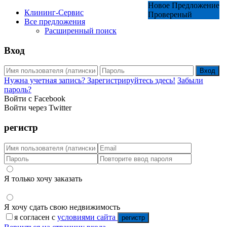
Новое Предложение
Новое Предложение
Клининг-Сервис
Провереный
Все предложения
Расширенный поиск
Вход
Вход
Нужна учетная запись? Зарегистрируйтесь здесь!
Забыли
пароль?
Войти с Facebook
Войти через Twitter
регистр
Я только хочу заказать
Я хочу сдать свою недвижимость
я согласен с
условиями сайта
регистр