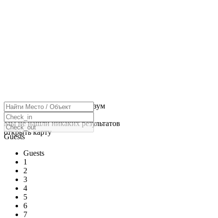
нажмите, чтобы включить зум
Загрузка карт
Мы не нашли никаких результатов
открыть карту
Guests
Guests
1
2
3
4
5
6
7