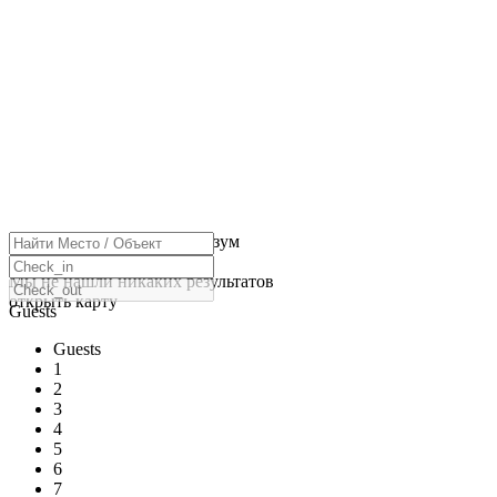
нажмите, чтобы включить зум
Загрузка карт
Мы не нашли никаких результатов
открыть карту
Guests
Guests
1
2
3
4
5
6
7