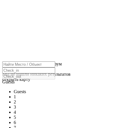
нажмите, чтобы включить зум
Загрузка карт
Мы не нашли никаких результатов
открыть карту
Guests
Guests
1
2
3
4
5
6
7