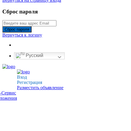
Вернуться на страницу входа
Сброс пароля
Сброс пароля
Вернуться к логину
Русский
Вход
Регистрация
Разместить объявление
-Сервис
дложения