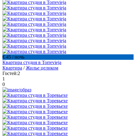
€ 45
/ ночь
Квартира студия в Torrevieja
Квартира
/
Жилье целиком
Гостей:
2
1
0