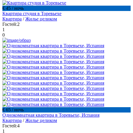
€ 45
/ ночь
Квартира студия в Торевьехе
Квартира
/
Жилье целиком
Гостей:
2
1
0
€ 65
/ ночь
Однокомнатная квартира в Торевьехе, Испания
Квартира
/
Жилье целиком
Гостей:
4
1