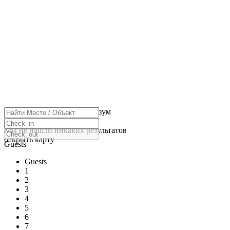
нажмите, чтобы включить зум
Загрузка карт
Мы не нашли никаких результатов
открыть карту
Guests
Guests
1
2
3
4
5
6
7